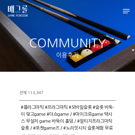
Hit enter to search or ESC to close
COMMUNITY
이용후기
전체 113,347
#플라그마틱 #프라그마틱 #모바일슬­롯 #슬­롯 바둑­
이 맞­고game #더쇼game / #마이크로game 텍사
스 무설치 game 바둑­이 홀­덤 / #알티지프라그마틱
슬­롯 / #포켓game즈 / #노리밋시티 슬­롯체험 무료