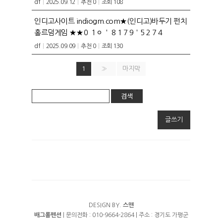
df
|
2025.09.12
|
추천 0
|
조회 108
인디고사이트 indiogm.com★(인디고)바­두기 펀치
홀르덤게­임 ★★０１ㅇ＇ 8 1 7 9＇5 2 7 4
df
|
2025.09.09
|
추천 0
|
조회 130
1
»
마지막
검색
글쓰기
DESIGN BY.
스맨
배그롤펜션
| 문의전화 : 010-9664-2864 | 주소 : 경기도 가평군